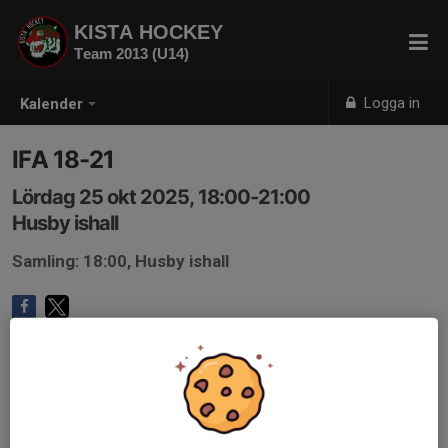
KISTA HOCKEY
Team 2013 (U14)
Logga in
Kalender
IFA 18-21
Lördag 25 okt 2025, 18:00-21:00
Husby ishall
Samling: 18:00, Husby ishall