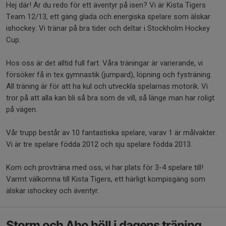
Hej där! Är du redo för ett äventyr på isen? Vi är Kista Tigers
Team 12/13, ett gäng glada och energiska spelare som älskar
ishockey. Vi tränar på bra tider och deltar i Stockholm Hockey
Cup.
Hos oss är det alltid full fart. Våra träningar är varierande, vi
försöker få in tex gymnastik (jumpard), löpning och fysträning.
All träning är för att ha kul och utveckla spelarnas motorik. Vi
tror på att alla kan bli så bra som de vill, så länge man har roligt
på vägen.
Vår trupp består av 10 fantastiska spelare, varav 1 är målvakter.
Vi är tre spelare födda 2012 och sju spelare födda 2013.
Kom och provträna med oss, vi har plats för 3-4 spelare till!
Varmt välkomna till Kista Tigers, ett härligt kompisgäng som
älskar ishockey och äventyr.
Storm och Aho höll i dagens träning