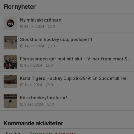
Fler nyheter
Ny målvaktstränare!
23 okt 2024
0
Stockholm hockey cup, poolspel 1
14 okt 2024
0
Försäsongen går mot sitt slut – Vi ser fram emot Stockholm Hockey cup
3 okt 2024
0
Kista Tigers Hockey Cup 28-29/9: En Succéfull Helg för Hockeyälskare
1 okt 2024
0
Kära hockeyföräldrar!
3 sep 2024
0
Kommande aktiviteter