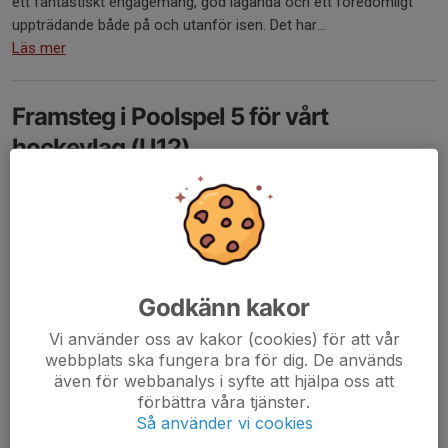
ett fantastiskt engagemang, god laganda och ett föredömligt
uppträdande både på och utanför isen. Det har...
Läs mer
Framsteg i Poolspel 5 för vårt
hockeylag (U12)
6 dec 2024
0 kommentarer
Vårt hockeylag har nyligen avslutat Poolspel 5 med imponerande
prestationer. Laget har visat betydande förbättringar i både
offensiva och defensiva positioner. Under de sex
poolspelsmatcherna lyckades vi vinna en match...
Läs mer
Godkänn kakor
Vi använder oss av kakor (cookies) för att vår
webbplats ska fungera bra för dig. De används
Stockholm hockey cup, poolspel 3 och
även för webbanalys i syfte att hjälpa oss att
4
förbättra våra tjänster.
Så använder vi cookies
25 nov 2024
0 kommentarer