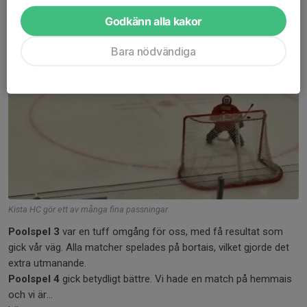
Godkänn alla kakor
Bara nödvändiga
Kista HC gör ett av många fina passningar
Poolspel 3
var en tuff omgång för oss, med få resultat som
gick vår väg. Alla matcher spelades på bortais, vilket gjorde det
extra utmanande.
Poolspel 4
gick betydligt bättre. Vi hade en match på hemmais
och vi är...