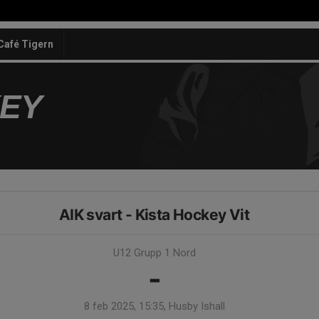
Café Tigern
KEY
AIK svart - Kista Hockey Vit
U12 Grupp 1 Nord
-
8 feb 2025, 15:35, Husby Ishall