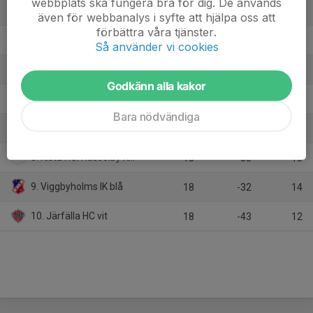
webbplats ska fungera bra för dig. De används
3. Sollentuna HC vit
18
18
36
även för webbanalys i syfte att hjälpa oss att
förbättra våra tjänster.
4. Wings HC Arlanda
18
23
31
Så använder vi cookies
5. Almtuna IS
18
18
26
Godkänn alla kakor
6. AIK svart
18
1
26
Bara nödvändiga
7. SDE HF
18
-4
25
8. Kista HC/Hässelby Kälvesta HC
18
-55
15
9. Viggbyholms IK blå
18
-32
14
10. Järfälla HC vit
18
-43
12