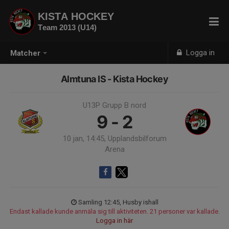
KISTA HOCKEY
Team 2013 (U14)
Logga in
Matcher
Almtuna IS - Kista Hockey
U13P Grupp B nord
9 - 2
10 jan, 14:45, Upplandsbilforum
Arena
Samling 12:45, Husby ishall
Endast kallade kunde anmäla sig till aktiviteten. 21 personer var kallade.
Logga in här