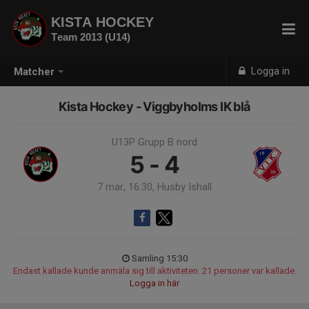
KISTA HOCKEY
Team 2013 (U14)
Logga in
Matcher
Kista Hockey - Viggbyholms IK blå
U13P Grupp B nord
5 - 4
7 mar, 16:30, Husby Ishall
Samling 15:30
Endast kallade kunde anmäla sig till aktiviteten. 21 personer var kallade.
Logga in här