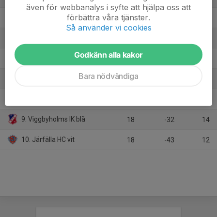
även för webbanalys i syfte att hjälpa oss att
förbättra våra tjänster.
4. Wings HC Arlanda
18
23
31
Så använder vi cookies
5. Almtuna IS
18
18
26
Godkänn alla kakor
6. AIK svart
18
1
26
Bara nödvändiga
7. SDE HF
18
-4
25
8. Kista HC/Hässelby Kälvesta HC
18
-55
15
9. Viggbyholms IK blå
18
-32
14
10. Järfälla HC vit
18
-43
12