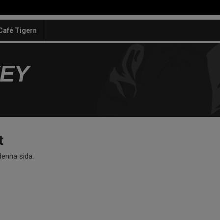
Café Tigern
KEY
t
 denna sida.