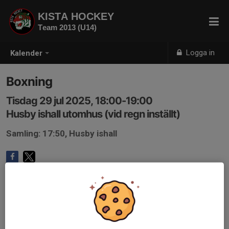
KISTA HOCKEY
Team 2013 (U14)
Logga in
Kalender
Boxning
Tisdag 29 jul 2025, 18:00-19:00
Husby ishall utomhus (vid regn inställt)
Samling: 17:50, Husby ishall