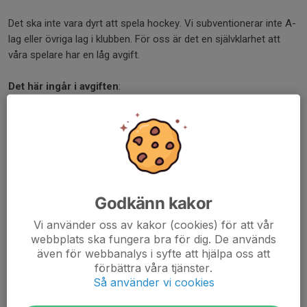
Det ska inte vara dyrt att spela hockey. Vi subventionerar inte A-
lag eller övriga lag i klubben. För oss är det en självklarhet att
våra spelare har en låg avgift.
Det
här
ingår
i avgiften
:
- Roliga och varierande träningar
- Mycket istid under huvudsäsong
- Spelarförsäkringar
- Utrustning i form av match- och träningströjor, byxor och
damasker
- Förråd där utrustning kan förvaras
Godkänn kakor
- Omklädningsrum
Vi använder oss av kakor (cookies) för att vår
- Medlemskap i Kista Hockey
webbplats ska fungera bra för dig. De används
- Marknadens lägsta priser på XXL i Barkarby
även för webbanalys i syfte att hjälpa oss att
- Skridskoslipning
förbättra våra tjänster.
- Övrig låneutrustning
Så använder vi cookies