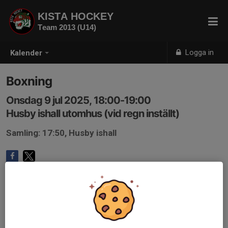
KISTA HOCKEY
Team 2013 (U14)
Logga in
Kalender
Boxning
Onsdag 9 jul 2025, 18:00-19:00
Husby ishall utomhus (vid regn inställt)
Samling: 17:50, Husby ishall