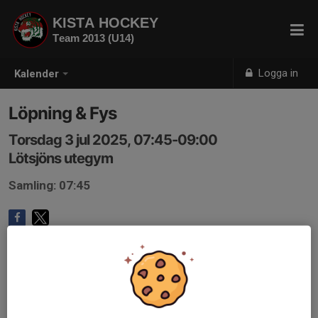
KISTA HOCKEY
Team 2013 (U14)
Logga in
Kalender
Löpning & Fys
Torsdag 3 jul 2025, 07:45-09:00
Lötsjöns utegym
Samling: 07:45