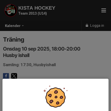
KISTA HOCKEY
Team 2013 (U14)
Logga in
Kalender
Träning
Onsdag 10 sep 2025, 18:00-20:00
Husby ishall
Samling: 17:30, Husbyishall