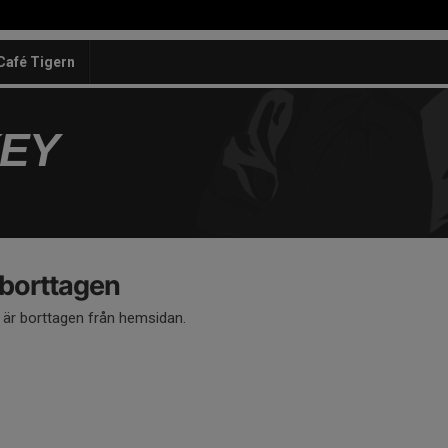
Café Tigern
KEY
 borttagen
å är borttagen från hemsidan.