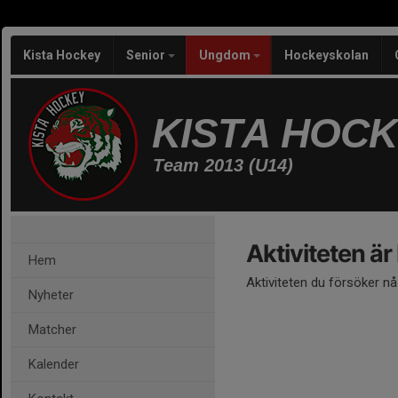
Kista Hockey
Senior
Ungdom
Hockeyskolan
KISTA HOC
Team 2013 (U14)
Aktiviteten är
Hem
Aktiviteten du försöker n
Nyheter
Matcher
Kalender