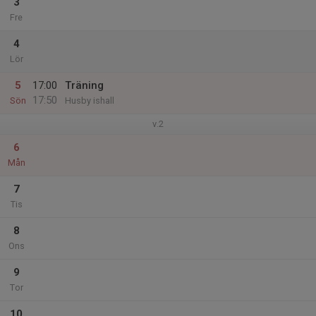
3
Fre
4
Lör
5
17:00
Träning
17:50
Sön
Husby ishall
v.2
6
Mån
7
Tis
8
Ons
9
Tor
10