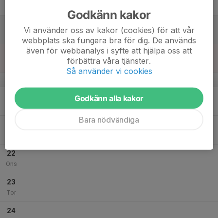
Fre
Godkänn kakor
18
Vi använder oss av kakor (cookies) för att vår
Lör
webbplats ska fungera bra för dig. De används
även för webbanalys i syfte att hjälpa oss att
19
17:00
Träning
förbättra våra tjänster.
18:00
Sön
Husby ishall
Så använder vi cookies
v.4
20
Godkänn alla kakor
Mån
Bara nödvändiga
21
Tis
22
Ons
23
Tor
24