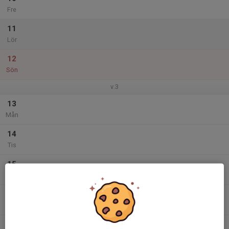
Fre
11
Lör
12
Sön
v.3
13
Mån
14
Tis
15
Ons
16
Tor
17