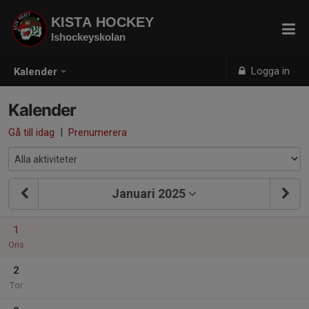
KISTA HOCKEY
Ishockeyskolan
Logga in
Kalender
Kalender
Gå till idag
|
Prenumerera
Januari 2025
1
Ons
2
Tor