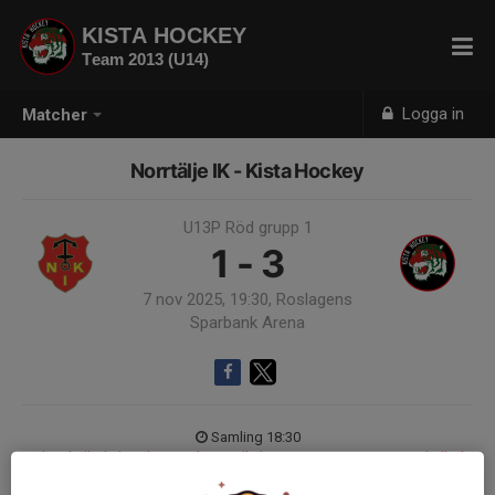
KISTA HOCKEY
Team 2013 (U14)
Logga in
Matcher
Norrtälje IK - Kista Hockey
U13P Röd grupp 1
1 - 3
7 nov 2025, 19:30, Roslagens
Sparbank Arena
Samling 18:30
Endast kallade kunde anmäla sig till aktiviteten. 16 personer var kallade.
Logga in här