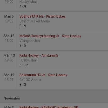
19:00
Husby Ishall
4
-
9
Mån 6
Spånga IS IK blå - Kista Hockey
18:05
Stricct Travel Arena
3
-
9
Sön 12
Mälarö Hockeyförening vit - Kista Hockey
15:00
Vikingahallen
3
-
5
Mån 13
Kista Hockey - Almtuna IS
18:30
Husby Ishall
5
-
12
Sön 19
Sollentuna HC vit - Kista Hockey
18:45
CYLOQ Annex
3
-
3
November
Mån 3
Kista Hockey - Bålsta HC/Enköpings SK