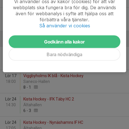
Vi använder oss av kakor (cookies) för att vår
8
-
4
webbplats ska fungera bra för dig. De används
även för webbanalys i syfte att hjälpa oss att
Fre 19
Kista Hockey - Väsby IK HK/Knivsta IS
förbättra våra tjänster.
20:00
Husby Ishall
Så använder vi cookies
2
-
7
Godkänn alla kakor
Januari - 2026
Lör 10
Almtuna IS - Kista Hockey
Bara nödvändiga
14:45
Upplandsbilforum Arena
9
-
2
Lör 17
Viggbyholms IK blå - Kista Hockey
18:00
Saneco-Hallen
8
-
1
Lör 24
Kista Hockey - IFK Täby HC 2
14:30
Ältahallen
6
-
3
Lör 24
Kista Hockey - Nynäshamns IF HC
17:05
Ältahallen