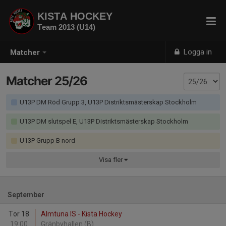
KISTA HOCKEY
Team 2013 (U14)
Logga in
Matcher
Matcher 25/26
U13P DM Röd Grupp 3, U13P Distriktsmästerskap Stockholm
U13P DM slutspel E, U13P Distriktsmästerskap Stockholm
U13P Grupp B nord
Visa
fler
September
Tor 18
Almtuna IS - Kista Hockey
19:00
Gränbyhallen (B)