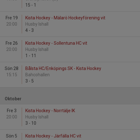
15
-
1
Fre 19
Kista Hockey - Mälarö Hockeyförening vit
20:00
Husby Ishall
4
-
3
Fre 26
Kista Hockey - Sollentuna HC vit
20:00
Husby Ishall
1
-
11
Sön 28
Bålsta HC/Enköpings SK - Kista Hockey
15:15
Bahcohallen
3
-
5
Oktober
Fre 3
Kista Hockey - Norrtälje IK
20:00
Husby Ishall
3
-
10
Sön 5
Kista Hockey - Järfälla HC vit