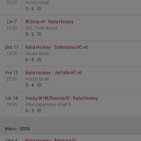
20:00
Husby Ishall
3
-
6
Lör 7
IK Göta vit - Kista Hockey
16:00
HCL Tech Arena
9
-
2
Ons 11
Kista Hockey - Sollentuna HC vit
19:00
Husby Ishall
6
-
5
Fre 13
Kista Hockey - Järfälla HC vit
20:00
Husby Ishall
3
-
4
Lör 14
Väsby IK HK/Knivsta IS - Kista Hockey
18:30
Vilundaparkens Ishall A
6
-
3
Mars - 2026
Ons 4
Kista Hockey - Almtuna IS