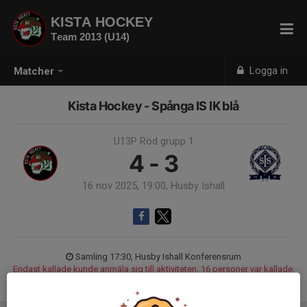
KISTA HOCKEY
Team 2013 (U14)
Logga in
Matcher
Kista Hockey - Spånga IS IK blå
U13P Röd grupp 1
4 - 3
16 nov 2025, 19:00, Husby Ishall
Samling 17:30, Husby Ishall Konferensrum
Endast kallade kunde anmäla sig till aktiviteten. 16 personer var kallade.
Logga in här