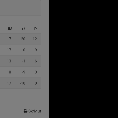
IM
+/-
P
7
20
12
17
0
9
13
-1
6
18
-9
3
17
-10
0
Skriv ut