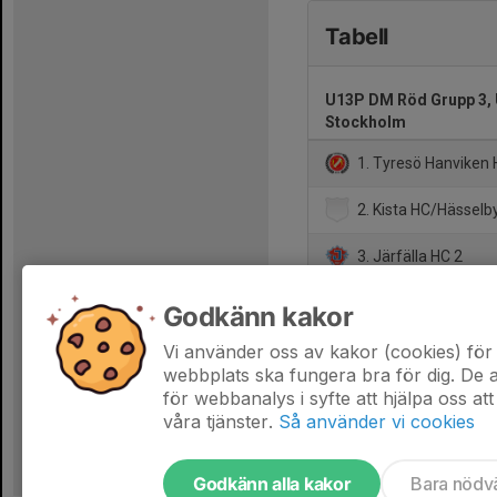
Tabell
U13P DM Röd Grupp 3, 
Stockholm
1. Tyresö Hanviken 
2. Kista HC/Hässelb
3. Järfälla HC 2
4. Solna SK
Godkänn kakor
5. Mälarö Hockeyför
Vi använder oss av kakor (cookies) för 
webbplats ska fungera bra för dig. De
för webbanalys i syfte att hjälpa oss att
våra tjänster.
Så använder vi cookies
Godkänn alla kakor
Bara nödv