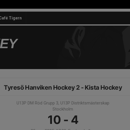
Café Tigern
KEY
Tyresö Hanviken Hockey 2 - Kista Hockey
U13P DM Röd Grupp 3, U13P Distriktsmästerskap
Stockholm
10 - 4