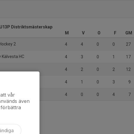
U13P Distriktsmästerskap
M
V
O
F
GM
Hockey 2
4
4
0
0
27
y Kälvesta HC
4
3
0
1
17
4
2
0
2
12
4
1
0
3
9
ening 2
att vår
4
0
0
4
7
 används även
 förbättra
ändiga