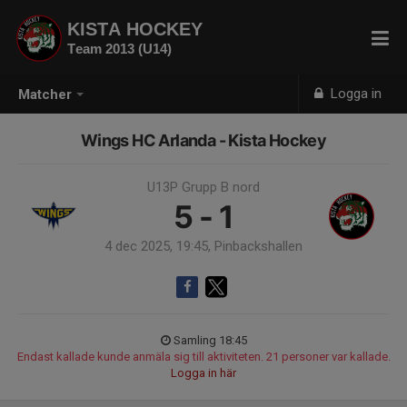
KISTA HOCKEY
Team 2013 (U14)
Logga in
Matcher
Wings HC Arlanda - Kista Hockey
U13P Grupp B nord
5 - 1
4 dec 2025, 19:45, Pinbackshallen
Samling 18:45
Endast kallade kunde anmäla sig till aktiviteten. 21 personer var kallade.
Logga in här