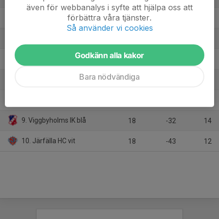
även för webbanalys i syfte att hjälpa oss att
förbättra våra tjänster.
4. Wings HC Arlanda
18
23
31
Så använder vi cookies
5. Almtuna IS
18
18
26
Godkänn alla kakor
6. AIK svart
18
1
26
Bara nödvändiga
7. SDE HF
18
-4
25
8. Kista HC/Hässelby Kälvesta HC
18
-55
15
9. Viggbyholms IK blå
18
-32
14
10. Järfälla HC vit
18
-43
12