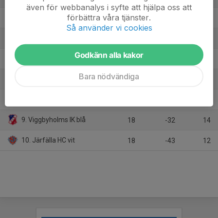
även för webbanalys i syfte att hjälpa oss att
förbättra våra tjänster.
4. Wings HC Arlanda
18
23
31
Så använder vi cookies
5. Almtuna IS
18
18
26
Godkänn alla kakor
6. AIK svart
18
1
26
Bara nödvändiga
7. SDE HF
18
-4
25
8. Kista HC/Hässelby Kälvesta HC
18
-55
15
9. Viggbyholms IK blå
18
-32
14
10. Järfälla HC vit
18
-43
12