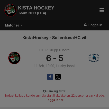
KISTA HOCKEY
Team 2013 (U14)
Logga in
Matcher
Kista Hockey - Sollentuna HC vit
U13P Grupp B nord
6 - 5
11 feb, 19:00, Husby Ishall
Samling 18:00
Endast kallade kunde anmäla sig till aktiviteten. 22 personer var kallade.
Logga in här