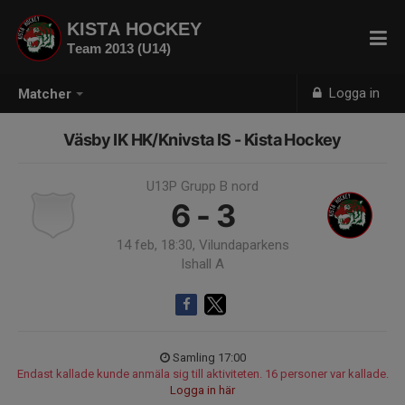
KISTA HOCKEY
Team 2013 (U14)
Logga in
Matcher
Väsby IK HK/Knivsta IS - Kista Hockey
U13P Grupp B nord
6 - 3
14 feb, 18:30, Vilundaparkens
Ishall A
Samling 17:00
Endast kallade kunde anmäla sig till aktiviteten. 16 personer var kallade.
Logga in här