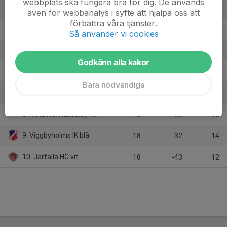
webbplats ska fungera bra för dig. De används
3. Sollentuna HC vit
18
18
36
även för webbanalys i syfte att hjälpa oss att
förbättra våra tjänster.
4. Wings HC Arlanda
18
23
31
Så använder vi cookies
5. Almtuna IS
18
18
26
Godkänn alla kakor
6. AIK svart
18
1
26
Bara nödvändiga
7. SDE HF
18
-4
25
8. Kista HC/Hässelby Kälvesta HC
18
-55
15
9. Viggbyholms IK blå
18
-32
14
10. Järfälla HC vit
18
-43
12