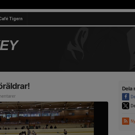
Café Tigern
KEY
räldrar!
Dela 
entarer
De
De
Ny