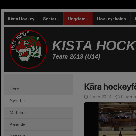
Kista Hockey
Senior
Ungdom
Hockeyskolan
KISTA HOC
Team 2013 (U14)
Kära hockeyfö
Hem
3 sep 2024
0 komm
Nyheter
Matcher
Kalender