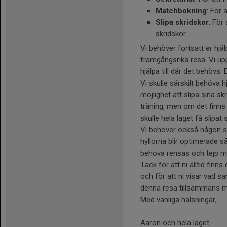
Matchbokning
: För 
Slipa skridskor
: För 
skridskor.
Vi behöver fortsatt er hj
framgångsrika resa. Vi uppm
hjälpa till där det behövs.
Vi skulle särskilt behöva h
möjlighet att slipa sina skr
träning, men om det finns 
skulle hela laget få slipat
Vi behöver också någon so
hyllorna blir optimerade så
behöva rensas och tejp me
Tack för att ni alltid finn
och för att ni visar vad s
denna resa tillsammans m
Med vänliga hälsningar,
Aaron och hela laget.