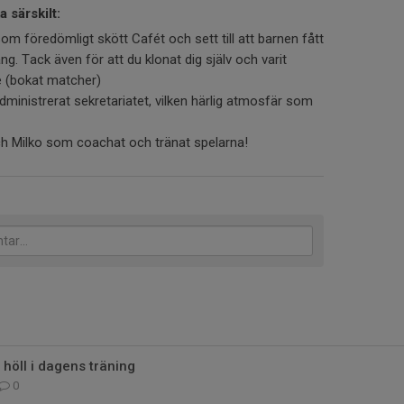
a särskilt:
som föredömligt skött Cafét och sett till att barnen fått
. Tack även för att du klonat dig själv och varit
 (bokat matcher)
ministrerat sekretariatet, vilken härlig atmosfär som
ch Milko som coachat och tränat spelarna!
höll i dagens träning
0