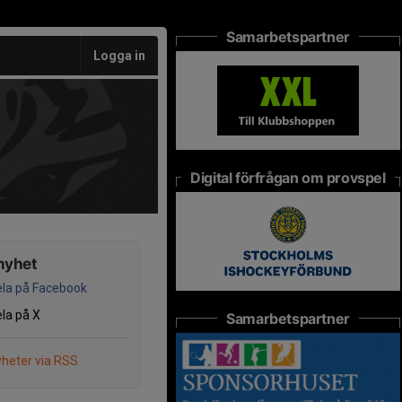
Samarbetspartner
Logga in
Digital förfrågan om provspel
nyhet
la på Facebook
la på X
Samarbetspartner
heter via RSS