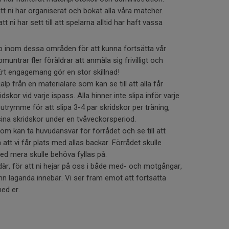
att ni har organiserat och bokat alla våra matcher.
att ni har sett till att spelarna alltid har haft vassa
älp inom dessa områden för att kunna fortsätta vår
untrar fler föräldrar att anmäla sig frivilligt och
 Ert engagemang gör en stor skillnad!
jälp från en materialare som kan se till att alla får
idskor vid varje ispass. Alla hinner inte slipa inför varje
utrymme för att slipa 3-4 par skridskor per träning,
 sina skridskor under en tvåveckorsperiod.
m kan ta huvudansvar för förrådet och se till att
 att vi får plats med allas backar. Förrådet skulle
d mera skulle behöva fyllas på.
s där, för att ni hejar på oss i både med- och motgångar,
ann laganda innebär. Vi ser fram emot att fortsätta
ed er.