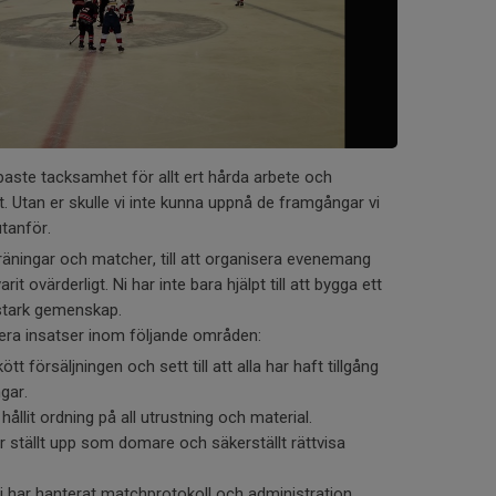
jupaste tacksamhet för allt ert hårda arbete och
 Utan er skulle vi inte kunna uppnå de framgångar vi
utanför.
l träningar och matcher, till att organisera evenemang
it ovärderligt. Ni har inte bara hjälpt till att bygga ett
 stark gemenskap.
ör era insatser inom följande områden:
kött försäljningen och sett till att alla har haft tillgång
ngar.
r hållit ordning på all utrustning och material.
har ställt upp som domare och säkerställt rättvisa
 ni har hanterat matchprotokoll och administration.