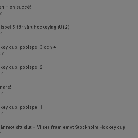
n – en succé!
0
lspel 5 för vårt hockeylag (U12)
0
key cup, poolspel 3 och 4
0
key cup, poolspel 2
0
nare!
0
key cup, poolspel 1
0
r mot sitt slut – Vi ser fram emot Stockholm Hockey cup
0