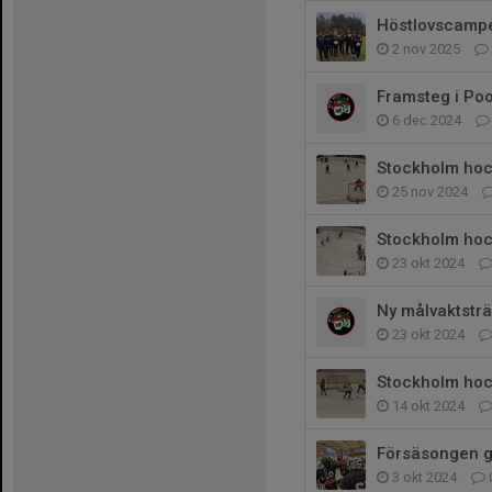
Höstlovscampe
2 nov 2025
Framsteg i Poo
6 dec 2024
Stockholm hoc
25 nov 2024
Stockholm hoc
23 okt 2024
Ny målvaktsträ
23 okt 2024
Stockholm hoc
14 okt 2024
Försäsongen gå
3 okt 2024