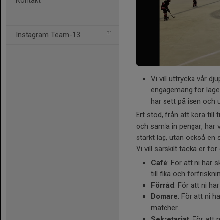
Kontakt
Instagram Team-13
Vi vill uttrycka vår d
engagemang för laget.
har sett på isen och 
Ert stöd, från att köra til
och samla in pengar, har var
starkt lag, utan också en
Vi vill särskilt tacka er f
Café
: För att ni har s
till fika och förfriskni
Förråd
: För att ni ha
Domare
: För att ni 
matcher.
Sekretariat
: För att