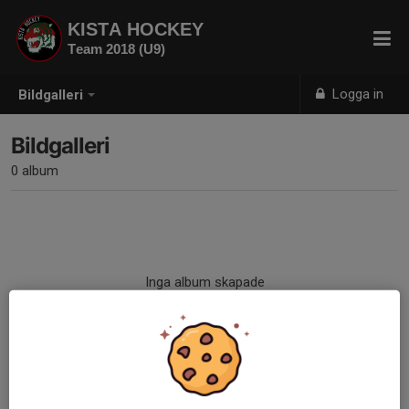
KISTA HOCKEY
Team 2018 (U9)
Logga in
Bildgalleri
Bildgalleri
0 album
Inga album skapade