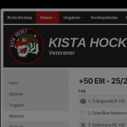
Kista Hockey
Senior
Ungdom
Hockeyskolan
KISTA HOC
Veteraner
+50 Elit - 25/
Hem
Lag
Nyheter
1. Trångsunds IF +50
Truppen
2. Österåker Mariners
Matcher
3. Sollentuna HC +50