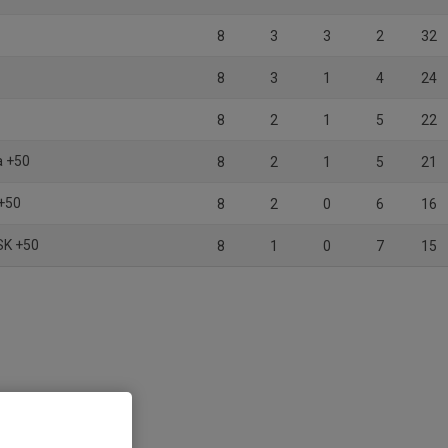
8
3
3
2
32
8
3
1
4
24
8
2
1
5
22
a +50
8
2
1
5
21
 +50
8
2
0
6
16
SK +50
8
1
0
7
15