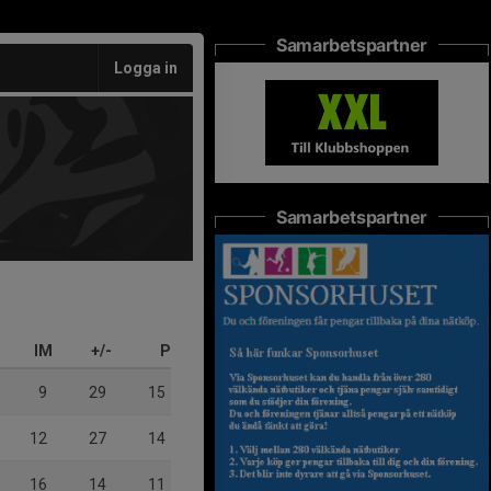
Samarbetspartner
Logga in
Samarbetspartner
IM
+/-
P
9
29
15
12
27
14
16
14
11