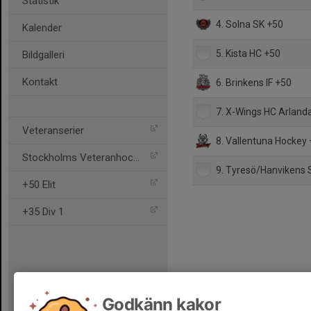
Statistik
4. Solna SK +50
Kalender
5. Kista HC +50
Bildgalleri
Kontakt
6. Brinkens IF +50
7. X-Wings HC Arland
Veteranserier
8. Vallentuna Hockey
Stockholms Veteranhockey
9. Tyresö/Hanvikens 
+50 Elit
+35 Div 1
Godkänn kakor