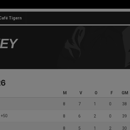
Café Tigern
KEY
26
M
V
O
F
GM
8
7
1
0
38
 +50
8
6
2
0
39
8
5
1
2
30