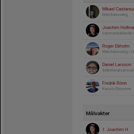
Mikael Castaniu
Matchansvarig
Joachim Hollm
Sammankallande m
Roger Ekholm
Matchansvarig i +
Daniel Larsson
Sekretariatsansvar
Fredrik Rönn
Kassör/Ekonomi
Målvakter
1. Joachim H.