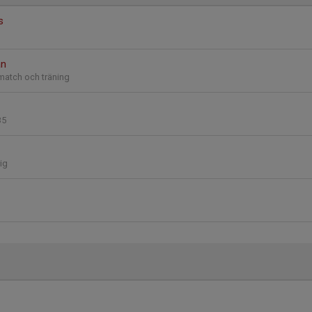
s
an
atch och träning
35
ig