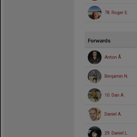
78. Roger E.
Forwards
Anton Å.
Benjamin N.
10. Dan A.
Daniel A.
29. Daniel L.