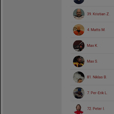
39. Kristian Z.
4. Matts M.
Max K.
Max S.
81. Niklas B.
7. Per-Erik L.
72. Peter I.