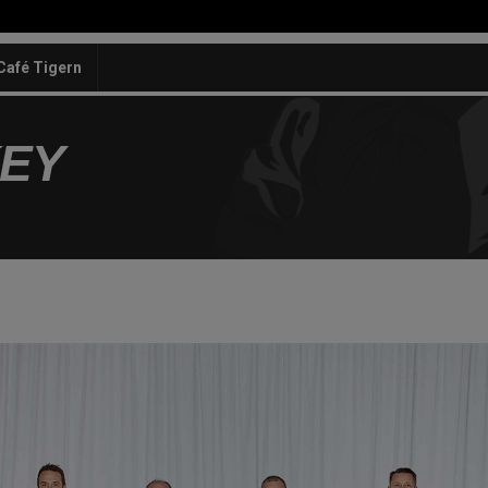
Café Tigern
KEY