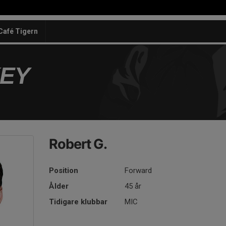
Café Tigern
KEY
Robert G.
Position
Forward
Ålder
45 år
Tidigare klubbar
MIC