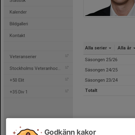
Statistik
Kalender
Bildgalleri
Kontakt
Alla serier
Alla år
Veteranserier
Säsongen 25/26
Stockholms Veteranhockey
Säsongen 24/25
+50 Elit
Säsongen 23/24
Totalt
+35 Div 1
Godkänn kakor