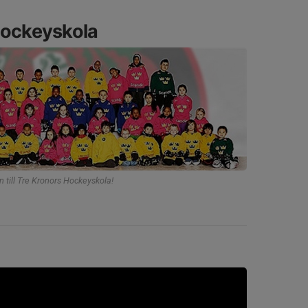
Hockeyskola
till Tre Kronors Hockeyskola!