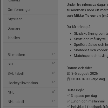
Kontakt
Under tre intensiva dagar 
Om föreningen
tillsammans med ett merit
och
Mikko Toivonen (må
Styrelsen
Du får träna på:
Domare
Skridskoåkning och t
Ishallen
Skott och målskytte
Spelförståelse och h
Snabbhet och koordi
Bli medlem
Matchspel och tävli
SHL
Datum och tider
SHL tabell
📅 3-5 augusti 2026
⏰ 08.00-16.00 varje dag
Hockeyallsvenskan
Detta ingår
NHL
✅ 3 ispass per dag
✅ Lunch och mellanmål
NHL tabell
✅ Individuell feedback frå