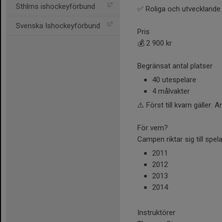
Sthlms ishockeyförbund
✅ Roliga och utvecklande
Svenska Ishockeyförbund
Pris
💰 2 900 kr
Begränsat antal platser
40 utespelare
4 målvakter
⚠️ Först till kvarn gäller.
För vem?
Campen riktar sig till spel
2011
2012
2013
2014
Instruktörer