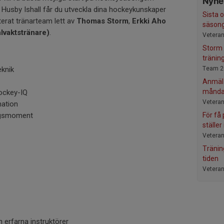
Nyhet
i Husby Ishall får du utveckla dina hockeykunskaper
Sista o
erat tränarteam lett av
Thomas Storm
,
Erkki Aho
säson
lvaktstränare)
.
Veteran
Storm 
tränin
eknik
Team 2
Anmäl d
månda
ockey-IQ
Veteran
nation
ngsmoment
För få 
ställer 
Veteran
Tränin
tiden
Veteran
n erfarna instruktörer