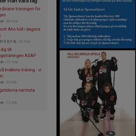
er från våra lag
rdinarie träningen för
gen
er -
30 mar
och Aho höll i dagens
g
013 (U14) -
25 mar
ig till
gsträningen ASAP
er -
12 mar
på kvällens träning - vi
in
er -
26 feb
gstiderna närmsta
er -
12 feb