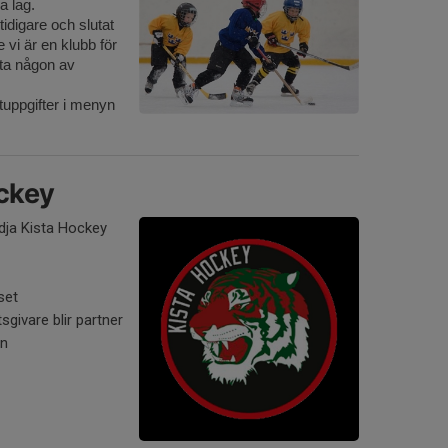
a lag.
idigare och slutat
 vi är en klubb för
kta någon av
tuppgifter i menyn
ockey
ödja Kista Hockey
set
tsgivare blir partner
an