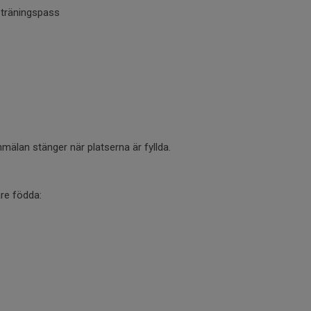
 träningspass
 Anmälan stänger när platserna är fyllda.
are födda: