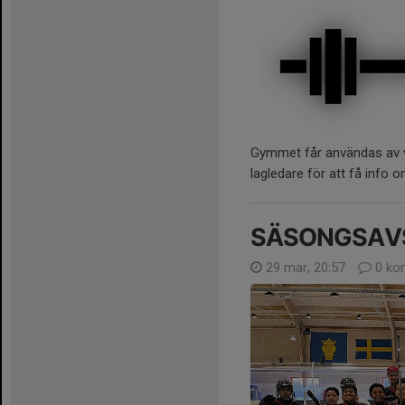
Gymmet får användas av vå
lagledare för att få info o
SÄSONGSAV
29 mar, 20:57
0 ko