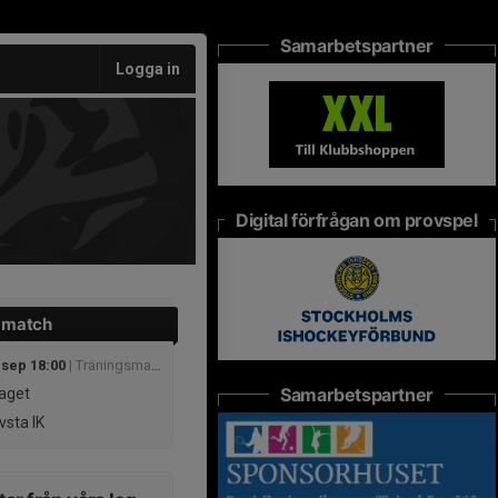
Samarbetspartner
Logga in
Digital förfrågan om provspel
 match
 sep 18:00
| Träningsmatcher
Samarbetspartner
aget
vsta IK