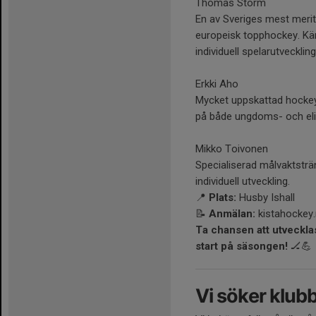
Thomas Storm
En av Sveriges mest meri
europeisk topphockey. Kän
individuell spelarutveckling
Erkki Aho
Mycket uppskattad hockeyu
på både ungdoms- och elit
Mikko Toivonen
Specialiserad målvaktstr
individuell utveckling.
📍
Plats:
Husby Ishall
📝
Anmälan:
kistahockey
Ta chansen att utveckla
start på säsongen!
🏒💪
Vi söker klubb