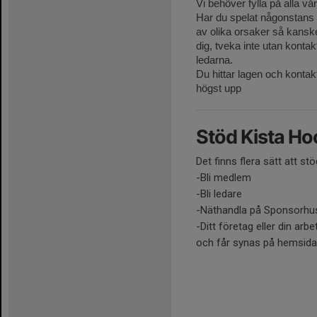
Vi behöver fylla på alla vår
Har du spelat någonstans t
av olika orsaker så kanske
dig, tveka inte utan konta
ledarna.
Du hittar lagen och kontak
högst upp
Stöd Kista H
Det finns flera sätt att st
-Bli medlem
-Bli ledare
-Näthandla på Sponsorhu
-Ditt företag eller din arbe
och får synas på hemsid