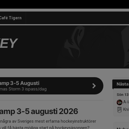
Café Tigern
KEY
amp 3-5 Augusti
Nästa
mas Storm 3 ispass/dag
Sön 13
A-l
camp 3-5 augusti 2026
Kni
några av Sveriges mest erfarna hockeyinstruktörer
vill få bästa möjliga start på hockeysäsongen?