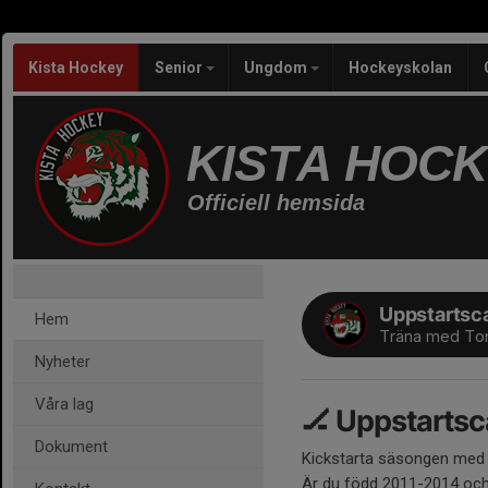
Kista Hockey
Senior
Ungdom
Hockeyskolan
KISTA HOC
Officiell hemsida
Uppstartsc
Hem
Träna med To
Nyheter
Våra lag
🏒 Uppstarts
Dokument
Kickstarta säsongen med 
Är du född 2011-2014 och 