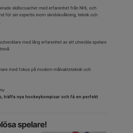
terade skillscoacher med erfarenhet från NHL och
d för sin expertis inom skridskoåkning, teknik och
.
tvecklare med lång erfarenhet av att utveckla spelare
nivå.
änare med fokus på modern målvaktsteknik och
.nu
s, träffa nya hockeykompisar och få en perfekt
lösa spelare!