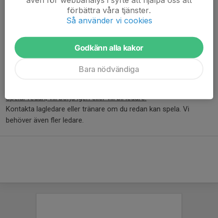
utespelare, målvakter och ledare.
förbättra våra tjänster.
Så använder vi cookies
Hockeyskola:
Anmäl ditt barn till
Tre Kronors Hockeyskola
via hemsidan.
Godkänn alla kakor
Hockeyskolan kostar 600 kr. Du får prova på tre gånger gratis.
Söndagar kl 16.30-17.30. STÄNGT ÖVER SOMMAREN OCH
Bara nödvändiga
STARTAR I OKTOBER IGEN.
Spelar redan, vill börja igen eller vill bli ledare:
Kontakta lagledare eller tränare om du redan kan spela. Vi
behöver även fler ledare.