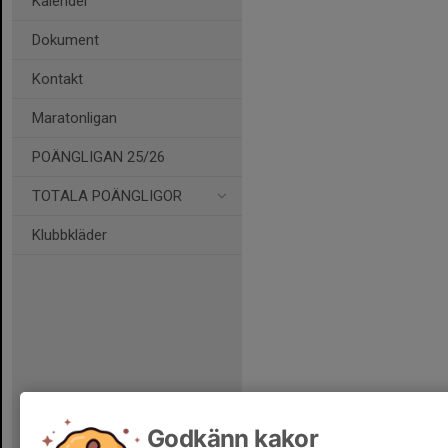
Kalender
Dokument
Kontakt
Maratonligan
POÄNGLIGAN 25/26
TOTALA POÄNGLIGOR
Klubbkläder
Godkänn kakor