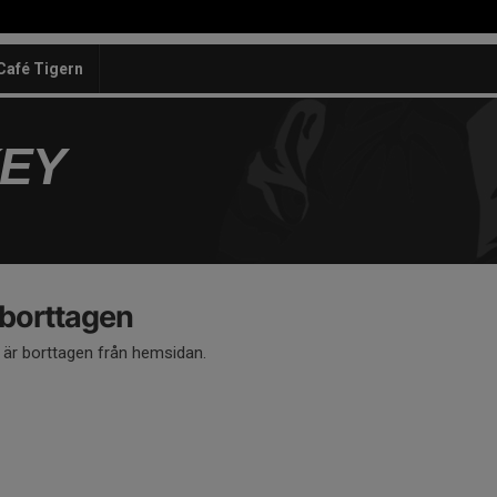
Café Tigern
KEY
 borttagen
å är borttagen från hemsidan.