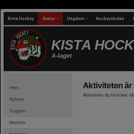
Kista Hockey
Senior
Ungdom
Hockeyskolan
KISTA HOC
A-laget
Aktiviteten är
Hem
Aktiviteten du försöker n
Nyheter
Truppen
Matcher