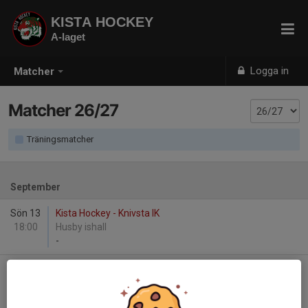
KISTA HOCKEY
A-laget
Logga in
Matcher
Matcher 26/27
Träningsmatcher
September
Sön 13
Kista Hockey - Knivsta IK
18:00
Husby ishall
-
Tis 15
FoC Farsta - Kista Hockey
19:30
Farsta Ishall
-