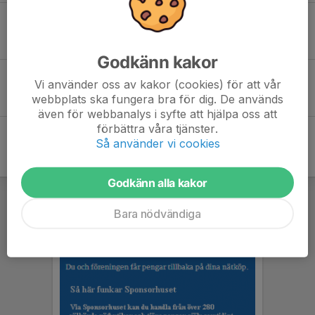
Fre 25
Kista Hockey - FoC Farsta
20:00
Husby ishall
-
Godkänn kakor
Sön 27
Kista Hockey - ????
Vi använder oss av kakor (cookies) för att vår
18:00
Husby ishall
webbplats ska fungera bra för dig. De används
-
även för webbanalys i syfte att hjälpa oss att
förbättra våra tjänster.
Så använder vi cookies
Godkänn alla kakor
Bara nödvändiga