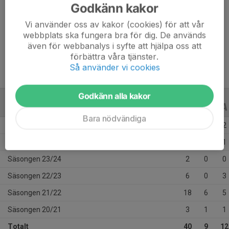
Godkänn kakor
Ålder
30 år
Längd
185 cm
Vi använder oss av kakor (cookies) för att vår
webbplats ska fungera bra för dig. De används
Vikt
79 kg
även för webbanalys i syfte att hjälpa oss att
förbättra våra tjänster.
Så använder vi cookies
Godkänn alla kakor
ALLA SERIER
ALLA ÅR
Bara nödvändiga
Säsongen 25/26
10
1
2
Säsongen 24/25
1
1
1
Säsongen 23/24
2
0
0
Säsongen 22/23
6
0
3
Säsongen 21/22
18
6
5
Säsongen 20/21
3
1
1
Totalt
40
9
12