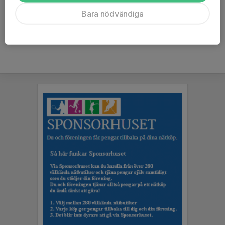
Ålder
70 år
Bara nödvändiga