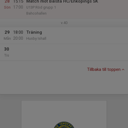
28
15:15
Match mot Bålsta HC/Enköpings SK
17:00
Sön
U13P Röd grupp 1
Bahcohallen
v.40
29
18:00
Träning
20:00
Mån
Husby Ishall
30
Tis
Tillbaka till toppen