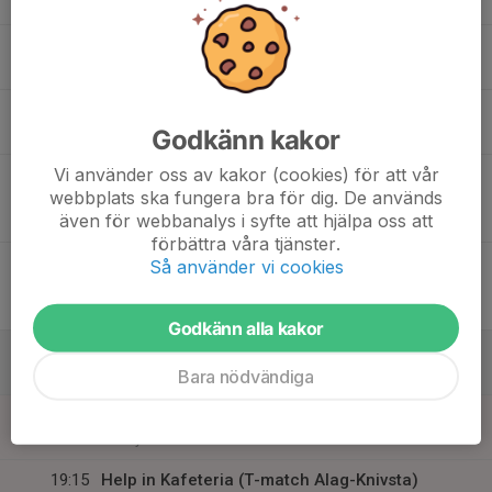
20:00
Mån
Husby Ishall
16
17:00
Prova Kista Hockeys klubbkläder
18:00
Tis
XXL Barkarby
17
18:00
Träning
20:00
Godkänn kakor
Ons
Husby Ishall
Vi använder oss av kakor (cookies) för att vår
18
19:00
Match mot Almtuna IS
webbplats ska fungera bra för dig. De används
21:00
Tor
U13P Röd grupp 1
även för webbanalys i syfte att hjälpa oss att
Gränbyhallen (B)
förbättra våra tjänster.
19
20:00
Match mot Mälarö Hockeyförening vit
Så använder vi cookies
22:00
Fre
U13P Röd grupp 1
Husby Ishall
Godkänn alla kakor
20
16:30
Träning
18:00
Bara nödvändiga
Lör
Husby ishall
21
18:00
Träning
19:30
Sön
Husby ishall
19:15
Help in Kafeteria (T-match Alag-Knivsta)