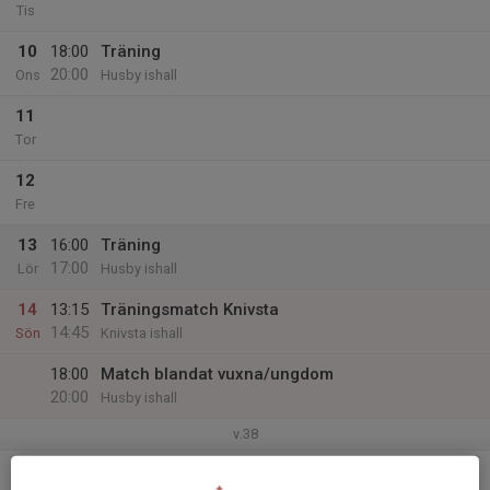
Tis
10
18:00
Träning
20:00
Ons
Husby ishall
11
Tor
12
Fre
13
16:00
Träning
17:00
Lör
Husby ishall
14
13:15
Träningsmatch Knivsta
14:45
Sön
Knivsta ishall
18:00
Match blandat vuxna/ungdom
20:00
Husby ishall
v.38
15
18:00
Träning