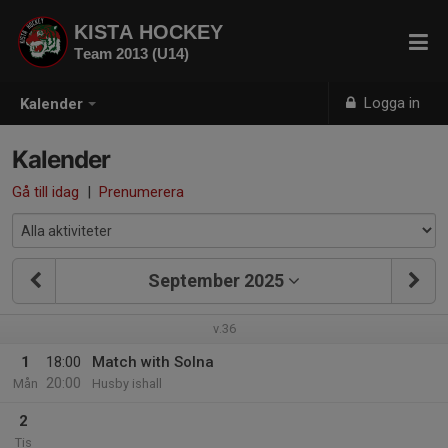
KISTA HOCKEY
Team 2013 (U14)
Logga in
Kalender
Kalender
Gå till idag
|
Prenumerera
September 2025
v.36
1
18:00
Match with Solna
20:00
Mån
Husby ishall
2
Tis