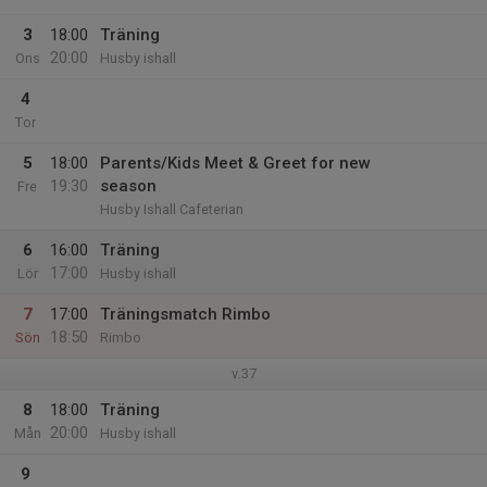
3
18:00
Träning
20:00
Ons
Husby ishall
4
Tor
5
18:00
Parents/Kids Meet & Greet for new
19:30
season
Fre
Husby Ishall Cafeterian
6
16:00
Träning
17:00
Lör
Husby ishall
7
17:00
Träningsmatch Rimbo
18:50
Sön
Rimbo
v.37
8
18:00
Träning
20:00
Mån
Husby ishall
9