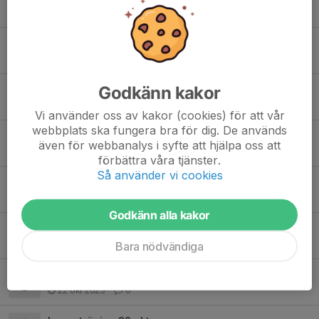
10 feb, 15:38
0
Vänskapsmatch mot franskt lag
19 jan, 05:10
2
Godkänn kakor
Gemensam träning med A-laget ikväll 29 dec 20:00
29 dec 2025
0
Vi använder oss av kakor (cookies) för att vår
webbplats ska fungera bra för dig. De används
Kvällens träning 22 dec inställd
även för webbanalys i syfte att hjälpa oss att
22 dec 2025
10
förbättra våra tjänster.
Så använder vi cookies
Mail från Fimpen
20 nov 2025
1
Godkänn alla kakor
Kista allmis
11 nov 2025
0
Bara nödvändiga
Målvakt sökes…
22 okt 2025
6