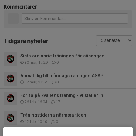
Kommentarer
Tidigare nyheter
Sista ordinarie träningen för säsongen
30 mar, 17:29
0
Anmäl dig till måndagsträningen ASAP
12 mar, 21:54
0
För få på kvällens träning - vi ställer in
26 feb, 16:04
17
Träningstiderna närmsta tiden
12 feb, 10:10
0
Torsdagens träning 12 feb inställd