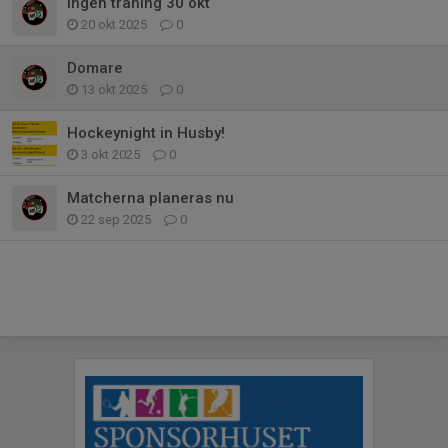
Ingen träning 30 okt
20 okt 2025
0
Domare
13 okt 2025
0
Hockeynight in Husby!
3 okt 2025
0
Matcherna planeras nu
22 sep 2025
0