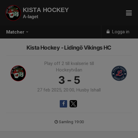
KISTA HOCKEY
A-laget
Logga in
Matcher
Kista Hockey - Lidingö Vikings HC
Play off 2 till kvalserie till
Hockeytvåan
3 - 5
27 feb 2025, 20:00, Husby Ishall
Samling 19:00