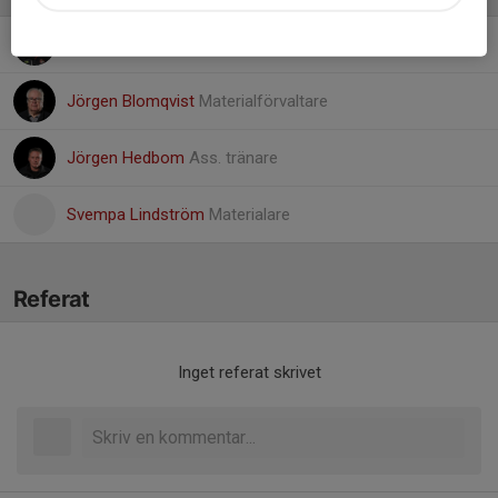
Dragan Miljkovic
Headcoach
Jörgen Blomqvist
Materialförvaltare
Jörgen Hedbom
Ass. tränare
Svempa Lindström
Materialare
Referat
Inget referat skrivet