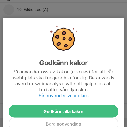
10. Eddie Lee (A)
12. Benjamin Sonko Rost
13. Steen Castanius
14. Erik Karlsson
Godkänn kakor
14. Mårten Ekström
Vi använder oss av kakor (cookies) för att vår
webbplats ska fungera bra för dig. De används
23. Jonas Dahlén
även för webbanalys i syfte att hjälpa oss att
förbättra våra tjänster.
Så använder vi cookies
24. Abel Habte
26. Isidor Bondeson
Godkänn alla kakor
Bara nödvändiga
Ledare