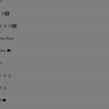
n
n
4
2
nko Rost
nius
n
on
el