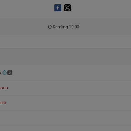
Samling 19:00
rn
2
sson
noza