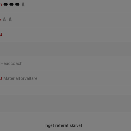
öm
re
nd
c
Headcoach
st
Materialförvaltare
Inget referat skrivet