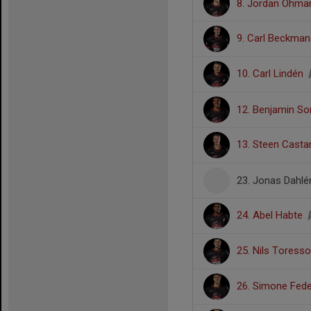
8. Jordan Öhma
9. Carl Beckma
10. Carl Lindén
12. Benjamin So
13. Steen Casta
23. Jonas Dahlé
24. Abel Habte
25. Nils Toress
26. Simone Fed