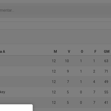
a A
M
V
O
F
GM
12
10
1
1
63
12
9
1
2
71
12
7
1
4
49
ckey
12
5
0
7
55
12
5
0
7
41