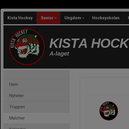
Kista Hockey
Senior
Ungdom
Hockeyskolan
KISTA HOC
A-laget
Hem
Nyheter
Truppen
Matcher