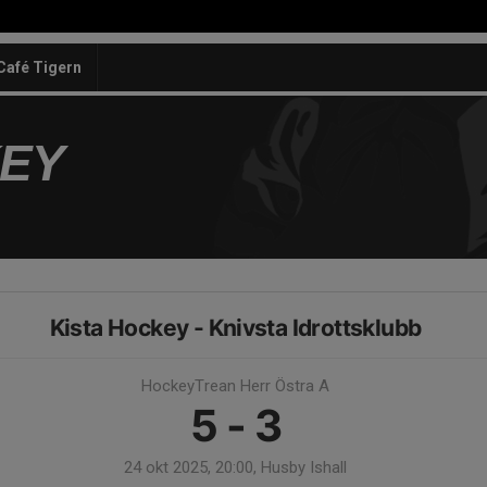
Café Tigern
KEY
Kista Hockey - Knivsta Idrottsklubb
HockeyTrean Herr Östra A
5 - 3
24 okt 2025, 20:00, Husby Ishall