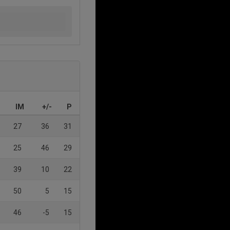
IM
+/-
P
27
36
31
25
46
29
39
10
22
50
5
15
46
-5
15