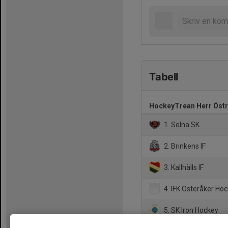
Tabell
HockeyTrean Herr Östr
1. Solna SK
2. Brinkens IF
3. Kallhälls IF
4. IFK Österåker Ho
5. SK Iron Hockey