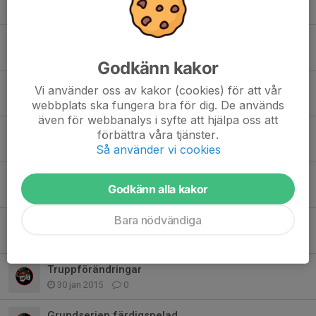
14 jul 2020
0
Tick,tack, tick, tack, tick, tack
28 aug 2018
0
Godkänn kakor
Säsongen startar
Vi använder oss av kakor (cookies) för att vår
22 aug 2017
2
webbplats ska fungera bra för dig. De används
även för webbanalys i syfte att hjälpa oss att
Playoff
förbättra våra tjänster.
2 mar 2017
0
Så använder vi cookies
Inställt ikväll
Godkänn alla kakor
26 feb 2017
0
Bara nödvändiga
Coachens sammanfattning om säs. 14/15
18 mar 2015
0
Truppförändringar
30 jan 2015
0
Grundserien färdigspelad