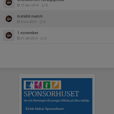
12 dec 2014
0
Inställd match
4 nov 2014
0
1 november
31 okt 2014
0