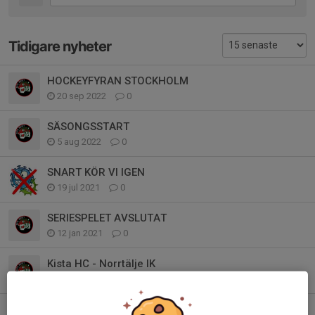
Tidigare nyheter
HOCKEYFYRAN STOCKHOLM
20 sep 2022
0
SÄSONGSSTART
5 aug 2022
0
SNART KÖR VI IGEN
19 jul 2021
0
SERIESPELET AVSLUTAT
12 jan 2021
0
Kista HC - Norrtälje IK
26 sep 2020
0
Säsongen 20-21