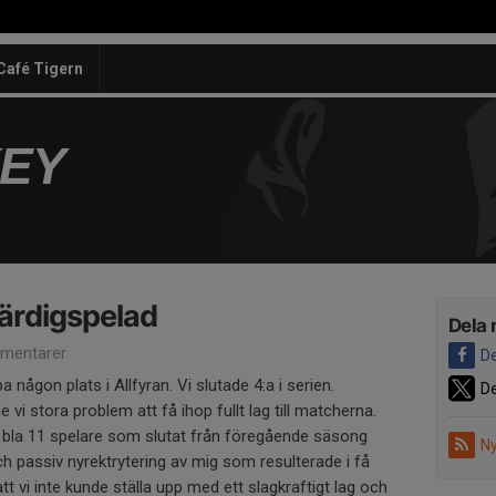
Café Tigern
KEY
ärdigspelad
Dela 
mentarer
De
a någon plats i Allfyran. Vi slutade 4:a i serien.
De
e vi stora problem att få ihop fullt lag till matcherna.
 bla 11 spelare som slutat från föregående säsong
Ny
h passiv nyrektrytering av mig som resulterade i få
tt vi inte kunde ställa upp med ett slagkraftigt lag och