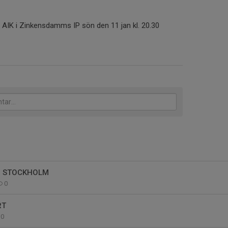
 AIK i Zinkensdamms IP sön den 11 jan kl. 20.30
N STOCKHOLM
0
RT
0