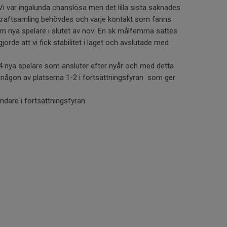
Vi var ingalunda chanslösa men det lilla sista saknades
 kraftsamling behövdes och varje kontakt som fanns
fem nya spelare i slutet av nov. En sk målfemma sattes
orde att vi fick stabilitet i laget och avslutade med
3-4 nya spelare som ansluter efter nyår och med detta
pa någon av platserna 1-2 i fortsättningsfyran som ger
dare i fortsättningsfyran