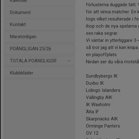
Kalender
förlusterna duggade tätt. 
för att vinna matcher. En
Dokument
togs vilket resulterade i 
Kontakt
ihop och de nya spelarna gj
sex raka segrar.
Maratonligan
Vi väntar in ytterliggare 
så tror jag att vi kan kni
POÄNGLIGAN 25/26
en playoffplats.
TOTALA POÄNGLIGOR
Nedan ser du våra motstån
Klubbkläder
Sundbybergs IK
Duvbo IK
Lidingö Islanders
Vällingby AIK
IK Waxholm
Älta IF
Skarpnäcks AIK
Orminge Panters
GV 12