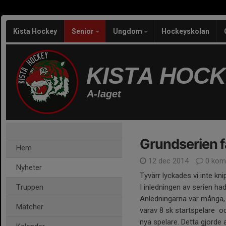
Kista Hockey
Senior
Ungdom
Hockeyskolan
KISTA HOC
A-laget
Grundserien f
Hem
12 dec 2014
0 kom
Nyheter
Tyvärr lyckades vi inte knip
Truppen
I inledningen av serien had
Anledningarna var många,
Matcher
varav 8 sk startspelare oc
nya spelare. Detta gjorde a