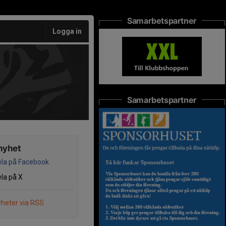
Samarbetspartner
Logga in
Samarbetspartner
nyhet
la på Facebook
la på X
heter via RSS