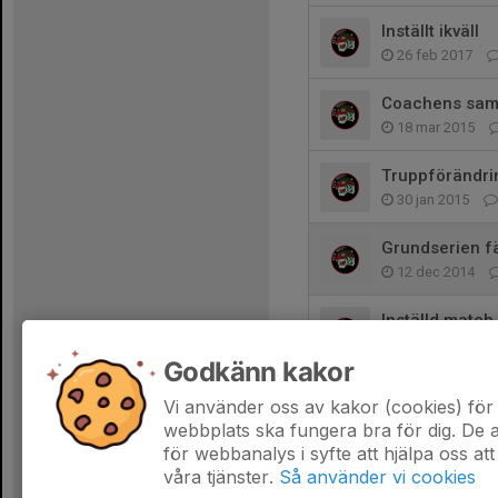
Inställt ikväll
26 feb 2017
Coachens sam
18 mar 2015
Truppförändri
30 jan 2015
Grundserien f
12 dec 2014
Inställd match
4 nov 2014
Godkänn kakor
1 november
Vi använder oss av kakor (cookies) för 
31 okt 2014
webbplats ska fungera bra för dig. De
för webbanalys i syfte att hjälpa oss att
våra tjänster.
Så använder vi cookies