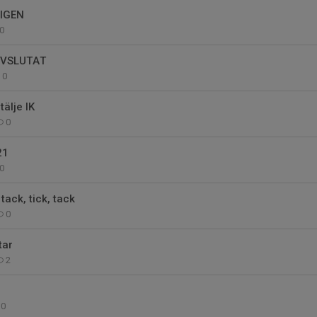
 IGEN
0
AVSLUTAT
0
tälje IK
0
21
0
 tack, tick, tack
0
tar
2
0