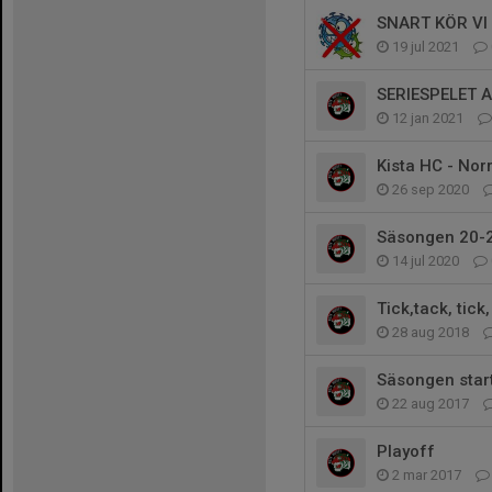
SNART KÖR VI
19 jul 2021
SERIESPELET 
12 jan 2021
Kista HC - Norr
26 sep 2020
Säsongen 20-
14 jul 2020
Tick,tack, tick,
28 aug 2018
Säsongen star
22 aug 2017
Playoff
2 mar 2017